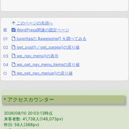

このページの先頭へ
親

WordPress関連の固定ページ

luxeritasの $awesome[] を調べてみる
01

get_post()／get_pages()の戻り値
02

wp_nav_menu()の表示
03

wp_get_nav_menu_itemsの戻り値
04

wp_get_nav_menus()の戻り値
○
＊アクセスカウンター
2026/08/10 20:03:13時点
来客者数: 41,738人(146,073pv)
昨日: 58人(388pv)