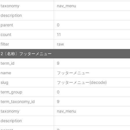
taxonomy
nav_menu
description
parent
0
count
11
filter
raw
2〔名称〕フッターメニュー
term_id
9
name
フッターメニュー
slug
フッターメニュー(decode)
term_group
0
term_taxonomy_id
9
taxonomy
nav_menu
description