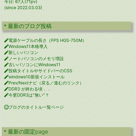
今日: 67人(71pv)
(since 2022.03.03)
＊最新のブログ投稿

電源ケーブルの長さ（FPS HGS-750M）

Windows11本格導入

新しいパソコン

ノートパソコンのメモリ増設

古いパソコンにWindows11

投稿タイトルやサイドバーのCSS

windows10新規インストール

Prev/Nextナビ（戻る／進むのリンク）

DDR3 が終わる頃．．

今更DDR3は"無い"？

ブログのタイトル一覧ページ
＊最新の固定page