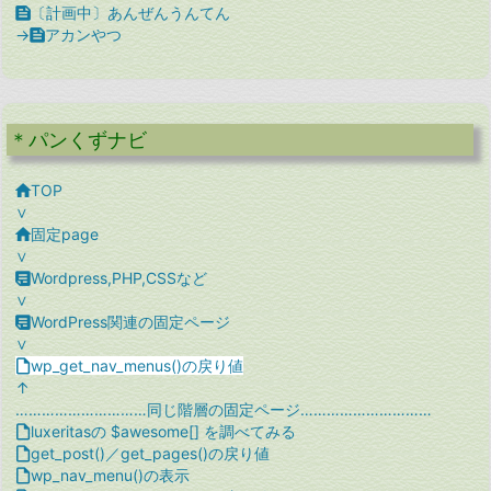

〔計画中〕あんぜんうんてん
→

アカンやつ
＊パンくずナビ

TOP
∨

固定page
∨

Wordpress,PHP,CSSなど
∨

WordPress関連の固定ページ
∨

wp_get_nav_menus()の戻り値
↑
…………………………同じ階層の固定ページ…………………………

luxeritasの $awesome[] を調べてみる

get_post()／get_pages()の戻り値

wp_nav_menu()の表示