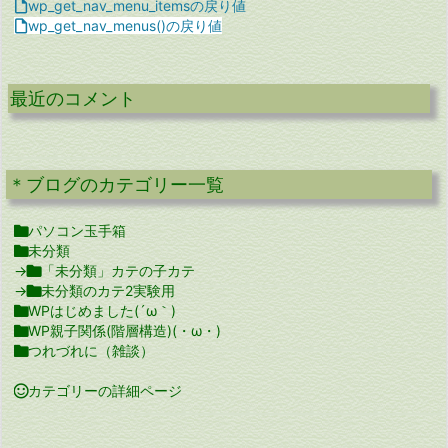

wp_get_nav_menu_itemsの戻り値

wp_get_nav_menus()の戻り値
最近のコメント
＊ブログのカテゴリー一覧

パソコン玉手箱

未分類
→

「未分類」カテの子カテ
→

未分類のカテ2実験用

WPはじめました(´ω｀)

WP親子関係(階層構造)(・ω・)

つれづれに（雑談）

カテゴリーの詳細ページ