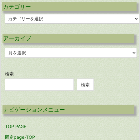
カテゴリー
カ
テ
ゴ
リ
アーカイブ
ー
ア
ー
カ
イ
ブ
検索
検索
ナビゲーションメニュー
TOP PAGE
固定page-TOP