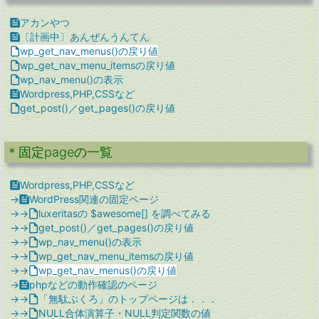

アカンやつ

〔計画中〕あんぜんうんてん

wp_get_nav_menus()の戻り値

wp_get_nav_menu_itemsの戻り値

wp_nav_menu()の表示

Wordpress,PHP,CSSなど

get_post()／get_pages()の戻り値
＊固定pageの一覧

Wordpress,PHP,CSSなど
→

WordPress関連の固定ページ
→→

luxeritasの $awesome[] を調べてみる
→→

get_post()／get_pages()の戻り値
→→

wp_nav_menu()の表示
→→

wp_get_nav_menu_itemsの戻り値
→→

wp_get_nav_menus()の戻り値
→

phpなどの動作確認のページ
→→

「無駄ぶくろ」のトップページは．．．
→→

NULL合体演算子・NULL判定関数の値