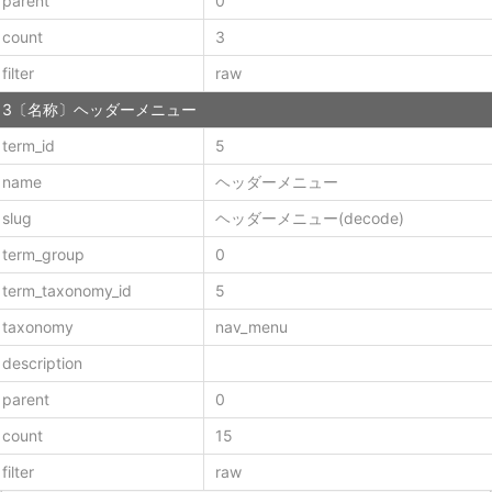
parent
0
count
3
filter
raw
3〔名称〕ヘッダーメニュー
term_id
5
name
ヘッダーメニュー
slug
ヘッダーメニュー(decode)
term_group
0
term_taxonomy_id
5
taxonomy
nav_menu
description
parent
0
count
15
filter
raw