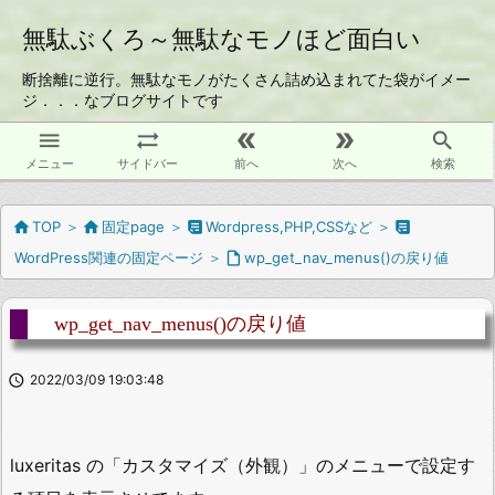
無駄ぶくろ～無駄なモノほど面白い
断捨離に逆行。無駄なモノがたくさん詰め込まれてた袋がイメー
ジ．．．なブログサイトです





メニュー
サイドバー
前へ
次へ
検索

TOP
＞

固定page
＞

Wordpress,PHP,CSSなど
＞

WordPress関連の固定ページ
＞

wp_get_nav_menus()の戻り値
wp_get_nav_menus()の戻り値

2022/03/09 19:03:48
luxeritas の「カスタマイズ（外観）」のメニューで設定す