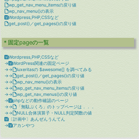

wp_get_nav_menu_itemsの戻り値

wp_nav_menu()の表示

Wordpress,PHP,CSSなど

get_post()／get_pages()の戻り値
＊固定pageの一覧

Wordpress,PHP,CSSなど
→

WordPress関連の固定ページ
→→

luxeritasの $awesome[] を調べてみる
→→

get_post()／get_pages()の戻り値
→→

wp_nav_menu()の表示
→→

wp_get_nav_menu_itemsの戻り値
→→

wp_get_nav_menus()の戻り値
→

phpなどの動作確認のページ
→→

「無駄ぶくろ」のトップページは．．．
→→

NULL合体演算子・NULL判定関数の値

〔計画中〕あんぜんうんてん
→

アカンやつ