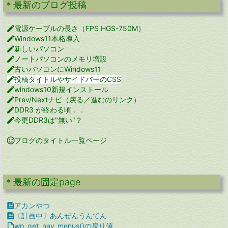
＊最新のブログ投稿

電源ケーブルの長さ（FPS HGS-750M）

Windows11本格導入

新しいパソコン

ノートパソコンのメモリ増設

古いパソコンにWindows11

投稿タイトルやサイドバーのCSS

windows10新規インストール

Prev/Nextナビ（戻る／進むのリンク）

DDR3 が終わる頃．．

今更DDR3は"無い"？

ブログのタイトル一覧ページ
＊最新の固定page

アカンやつ

〔計画中〕あんぜんうんてん

wp_get_nav_menus()の戻り値