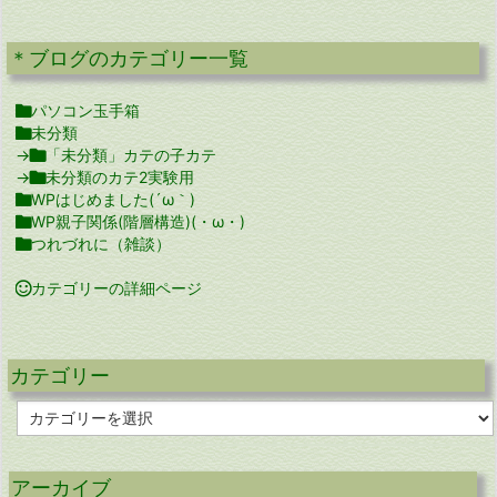
＊ブログのカテゴリー一覧

パソコン玉手箱

未分類
→

「未分類」カテの子カテ
→

未分類のカテ2実験用

WPはじめました(´ω｀)

WP親子関係(階層構造)(・ω・)

つれづれに（雑談）

カテゴリーの詳細ページ
カテゴリー
カ
テ
ゴ
リ
アーカイブ
ー