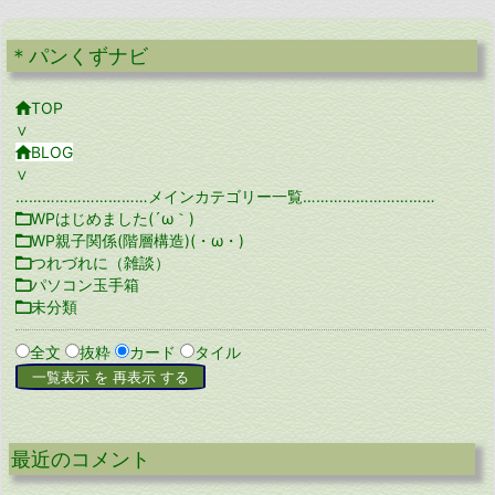
＊パンくずナビ

TOP
∨

BLOG
∨
…………………………メインカテゴリー一覧…………………………

WPはじめました(´ω｀)

WP親子関係(階層構造)(・ω・)

つれづれに（雑談）

パソコン玉手箱

未分類
全文
抜粋
カード
タイル
最近のコメント