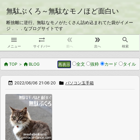
無駄ぶくろ～無駄なモノほど面白い
断捨離に逆行。無駄なモノがたくさん詰め込まれてた袋がイメー
ジ．．．なブログサイトです





メニュー
サイドバー
前へ
次へ
検索
全文
抜粋
カード
タイル

TOP
＞

BLOG

2022/06/06 21:06:20

パソコン玉手箱