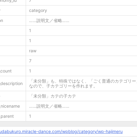
onomy_id
7
y
category
on
……説明文／省略……
1
1
raw
7
_count
1
「未分類」も、特殊ではなく、「ごく普通のカテゴリー
description
なので、子カテゴリーを作れます。
e
「未分類」カテの子カテ
_nicename
……説明文／省略……
_parent
1
mudabukuro.miracle-dance.com/wpblog/category/wp-hajimeru