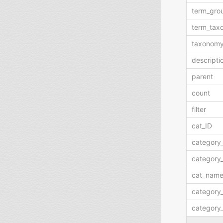
term_gro
term_tax
taxonom
descripti
parent
count
filter
cat_ID
category
category_
cat_nam
category
category