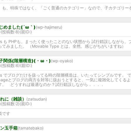
」も、特殊ではなく、「ごく普通のカテゴリー」なので、子カテゴリー
。
じめました(´ω｀)
(wp-hajimeru)
2)(投稿数:8)
(親ID:)
ress も PHPも、まったく使ったことのない状態から 試行錯誤しながら、
てみました。 （Movable Type とは、全然、感じがちがいますね）
子関係(階層構造)(・ω・)
(wp-oyako)
6)(投稿数:6)
(親ID:)
ress でブログだけを扱ってる時の階層構造は、いたってシンプルです。 
pageとブログの両方を対等に扱おうとすると、一気に複雑化してくるよ
す。 どうすれば最適なのか？試行錯誤しながら．．．．
れに（雑談）
(zatsudan)
8)(投稿数:2)
(親ID:)
談です
ン玉手箱
(tamatebako)