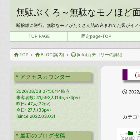
無駄ぶくろ～無駄なモノほど
断捨離に逆行。無駄なモノがたくさん詰め込まれてた袋がイメ
TOP PAGE
固定page-TOP

TOP
＞

BLOG(案内)
＞

(info)カテゴリーの詳細
＊アクセスカウンター
2026/08/08 07:50:14時点

2022
来客者数: 41,592人(145,574pv)
昨日: 47人(72pv)
今日: 27人(33pv)
カテゴ
(since 2022.03.03)

「
…→
＊最新のブログ投稿
(cateID: