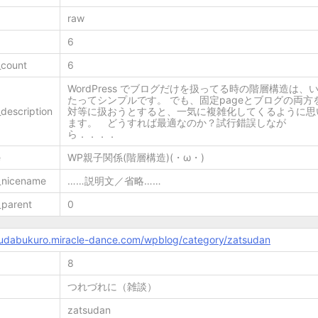
raw
6
_count
6
WordPress でブログだけを扱ってる時の階層構造は、
たってシンプルです。 でも、固定pageとブログの両方
description
対等に扱おうとすると、一気に複雑化してくるように思
ます。 どうすれば最適なのか？試行錯誤しなが
ら．．．．
e
WP親子関係(階層構造)(・ω・)
_nicename
……説明文／省略……
_parent
0
mudabukuro.miracle-dance.com/wpblog/category/zatsudan
8
つれづれに（雑談）
zatsudan