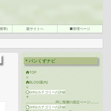
標準)
親サイトへ
■管理ページ
＊パンくずナビ

TOP
∨

BLOG(案内)
∨

(info)カテゴリーの詳細
↑
…………………………同じ階層の固定ページ…………………………

(info)カテゴリーの詳細