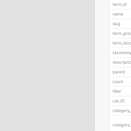
term_id
name
slug
term_gro
term_tax
taxonom
descripti
parent
count
filter
cat_ID
category
category_