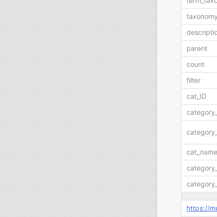
term_tax
taxonom
descripti
parent
count
filter
cat_ID
category
category_
cat_nam
category
category
https://