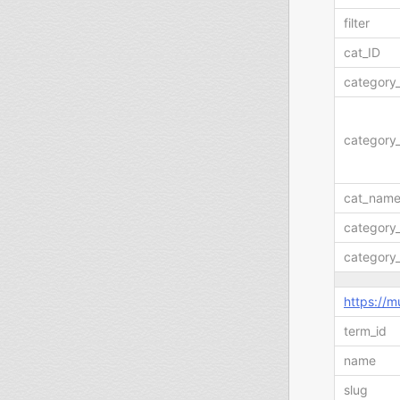
filter
cat_ID
category
category_
cat_nam
category
category
https://
term_id
name
slug