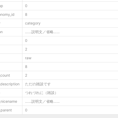
up
0
onomy_id
8
y
category
on
……説明文／省略……
0
2
raw
8
_count
2
description
ただの雑談です
e
つれづれに（雑談）
_nicename
……説明文／省略……
_parent
0