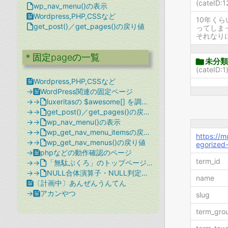
(cateID:

wp_nav_menu()の表示

Wordpress,PHP,CSSなど
10年く

get_post()／get_pages()の戻り値
ってしまっ
それなり
＊固定pageの一覧

未分類
(cateID:

Wordpress,PHP,CSSなど
→

WordPress関連の固定ページ
→→

luxeritasの $awesome[] を調べてみる
→→

get_post()／get_pages()の戻り値
→→

wp_nav_menu()の表示
→→

wp_get_nav_menu_itemsの戻り値
https://
→→

wp_get_nav_menus()の戻り値
egorized-
→

phpなどの動作確認のページ
term_id
→→

「無駄ぶくろ」のトップページは．．．
→→

NULL合体演算子・NULL判定関数の値
name

〔計画中〕あんぜんうんてん
→

アカンやつ
slug
term_gro