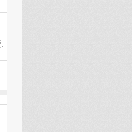
い
を
い