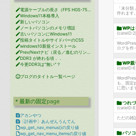
「未分類

電源ケーブルの長さ（FPS HGS-750M）
作れます

Windows11本格導入

新しいパソコン

WPは

ノートパソコンのメモリ増設
(cateID:

古いパソコンにWindows11

投稿タイトルやサイドバーのCSS
WordP

windows10新規インストール
ログを作っ

Prev/Nextナビ（戻る／進むのリンク）

DDR3 が終わる頃．．

WP親

今更DDR3は"無い"？
(cateID:

ブログのタイトル一覧ページ
WordP
も、固定
に思いま
＊最新の固定page

つれづ
(cateID:

アカンやつ
ただの雑

〔計画中〕あんぜんうんてん

wp_get_nav_menus()の戻り値

パソコ

wp_get_nav_menu_itemsの戻り値