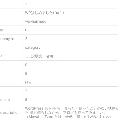
2
WPはじめました(´ω｀)
wp-hajimeru
up
0
onomy_id
2
y
category
on
……説明文／省略……
0
8
raw
2
_count
8
WordPress も PHPも、まったく使ったことのない状態
description
ら 試行錯誤しながら、ブログを作ってみました。
（Movable Type とは、全然、感じがちがいますね）