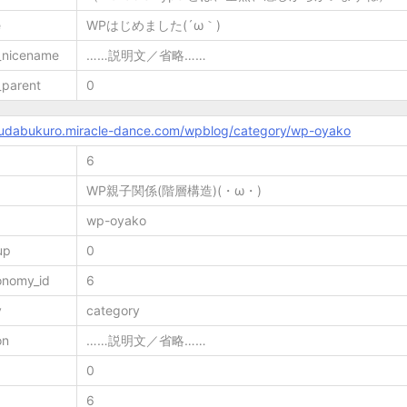
e
WPはじめました(´ω｀)
_nicename
……説明文／省略……
_parent
0
mudabukuro.miracle-dance.com/wpblog/category/wp-oyako
6
WP親子関係(階層構造)(・ω・)
wp-oyako
up
0
onomy_id
6
y
category
on
……説明文／省略……
0
6