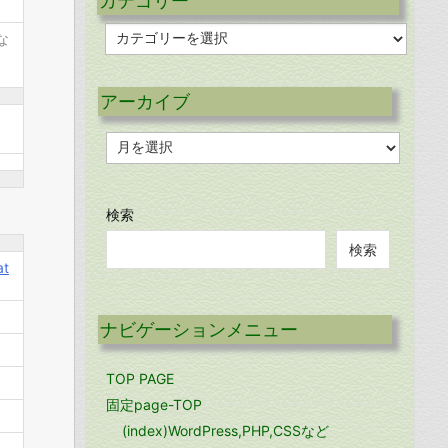
カテゴリー
カ
な
テ
、
ゴ
リ
アーカイブ
ー
ア
ー
カ
イ
ブ
検索
検索
at
ナビゲーションメニュー
TOP PAGE
固定page-TOP
(index)WordPress,PHP,CSSなど