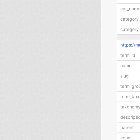
cat_nam
category
category
https://
term_id
name
slug
term_gro
term_tax
taxonom
descripti
parent
count