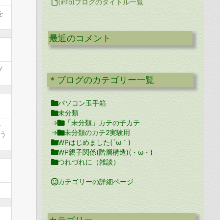

(info)ブログのタイトル一覧
を
最近のコメント
ブ
＊ブログのカテゴリー一覧

パソコン玉手箱

未分類
→

「未分類」カテの子カテ
で
→

未分類のカテ2実験用
う

WPはじめました(´ω｀)

WP親子関係(階層構造)(・ω・)

つれづれに（雑談）

カテゴリーの詳細ページ