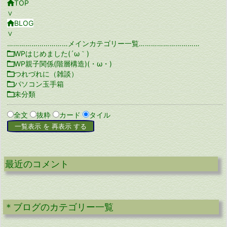

TOP
∨

BLOG
∨
…………………………メインカテゴリー一覧…………………………

WPはじめました(´ω｀)

WP親子関係(階層構造)(・ω・)

つれづれに（雑談）

パソコン玉手箱

未分類
全文
抜粋
カード
タイル
最近のコメント
＊ブログのカテゴリー一覧