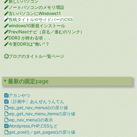

新しいパソコン

ノートパソコンのメモリ増設

古いパソコンにWindows11

投稿タイトルやサイドバーのCSS

windows10新規インストール

Prev/Nextナビ（戻る／進むのリンク）

DDR3 が終わる頃．．

今更DDR3は"無い"？

ブログのタイトル一覧ページ
＊最新の固定page

アカンやつ

〔計画中〕あんぜんうんてん

wp_get_nav_menus()の戻り値

wp_get_nav_menu_itemsの戻り値

wp_nav_menu()の表示

Wordpress,PHP,CSSなど

get_post()／get_pages()の戻り値