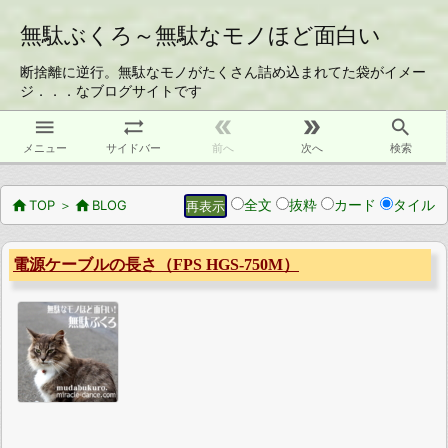
無駄ぶくろ～無駄なモノほど面白い
断捨離に逆行。無駄なモノがたくさん詰め込まれてた袋がイメー
ジ．．．なブログサイトです





メニュー
サイドバー
前へ
次へ
検索
全文
抜粋
カード
タイル

TOP
＞

BLOG
電源ケーブルの長さ（FPS HGS-750M）