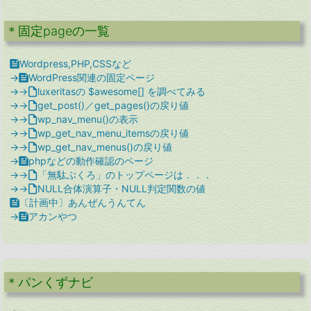
＊固定pageの一覧

Wordpress,PHP,CSSなど
→

WordPress関連の固定ページ
→→

luxeritasの $awesome[] を調べてみる
→→

get_post()／get_pages()の戻り値
→→

wp_nav_menu()の表示
→→

wp_get_nav_menu_itemsの戻り値
→→

wp_get_nav_menus()の戻り値
→

phpなどの動作確認のページ
→→

「無駄ぶくろ」のトップページは．．．
→→

NULL合体演算子・NULL判定関数の値

〔計画中〕あんぜんうんてん
→

アカンやつ
＊パンくずナビ