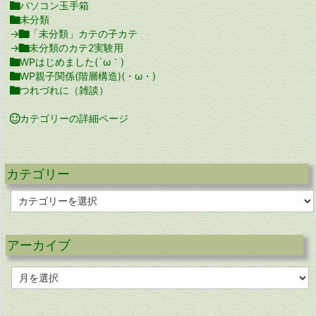

パソコン玉手箱

未分類
→

「未分類」カテの子カテ
→

未分類のカテ2実験用

WPはじめました(´ω｀)

WP親子関係(階層構造)(・ω・)

つれづれに（雑談）

カテゴリーの詳細ページ
カテゴリー
カ
テ
ゴ
リ
アーカイブ
ー
ア
ー
カ
イ