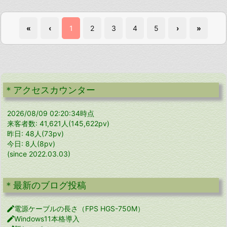
«
‹
1
2
3
4
5
›
»
＊アクセスカウンター
2026/08/09 02:20:34時点
来客者数: 41,621人(145,622pv)
昨日: 48人(73pv)
今日: 8人(8pv)
(since 2022.03.03)
＊最新のブログ投稿

電源ケーブルの長さ（FPS HGS-750M）

Windows11本格導入