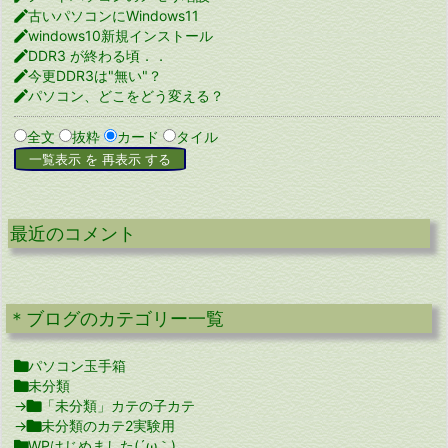

古いパソコンにWindows11

windows10新規インストール

DDR3 が終わる頃．．

今更DDR3は"無い"？

パソコン、どこをどう変える？
全文
抜粋
カード
タイル
最近のコメント
＊ブログのカテゴリー一覧

パソコン玉手箱

未分類
→

「未分類」カテの子カテ
→

未分類のカテ2実験用

WPはじめました(´ω｀)