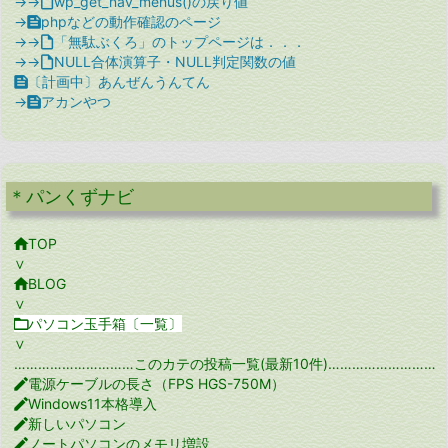
→→

wp_get_nav_menus()の戻り値
→

phpなどの動作確認のページ
→→

「無駄ぶくろ」のトップページは．．．
→→

NULL合体演算子・NULL判定関数の値

〔計画中〕あんぜんうんてん
→

アカンやつ
＊パンくずナビ

TOP
∨

BLOG
∨

パソコン玉手箱〔一覧〕
∨
…………………………このカテの投稿一覧(最新10件)…………………………

電源ケーブルの長さ（FPS HGS-750M）

Windows11本格導入

新しいパソコン

ノートパソコンのメモリ増設