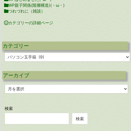

WP親子関係(階層構造)(・ω・)

つれづれに（雑談）

カテゴリーの詳細ページ
カテゴリー
カ
テ
ゴ
リ
アーカイブ
ー
ア
ー
カ
イ
ブ
検索
検索