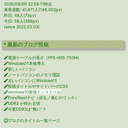
2026/08/09 22:58:11時点
来客者数: 41,671人(146,002pv)
昨日: 48人(73pv)
今日: 58人(388pv)
(since 2022.03.03)
＊最新のブログ投稿

電源ケーブルの長さ（FPS HGS-750M）

Windows11本格導入

新しいパソコン

ノートパソコンのメモリ増設

古いパソコンにWindows11

投稿タイトルやサイドバーのCSS

windows10新規インストール

Prev/Nextナビ（戻る／進むのリンク）

DDR3 が終わる頃．．

今更DDR3は"無い"？

ブログのタイトル一覧ページ