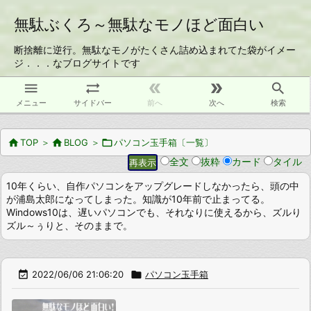
無駄ぶくろ～無駄なモノほど面白い
断捨離に逆行。無駄なモノがたくさん詰め込まれてた袋がイメー
ジ．．．なブログサイトです





メニュー
サイドバー
前へ
次へ
検索

TOP
＞

BLOG
＞

パソコン玉手箱〔一覧〕
全文
抜粋
カード
タイル
10年くらい、自作パソコンをアップグレードしなかったら、頭の中
が浦島太郎になってしまった。知識が10年前で止まってる。
Windows10は、遅いパソコンでも、それなりに使えるから、ズルり
ズル～ぅりと、そのままで。

2022/06/06 21:06:20

パソコン玉手箱