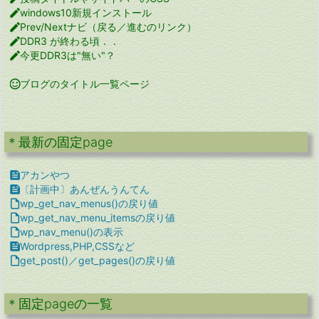

windows10新規インストール

Prev/Nextナビ（戻る／進むのリンク）

DDR3 が終わる頃．．

今更DDR3は"無い"？

ブログのタイトル一覧ページ
＊最新の固定page

アカンやつ

〔計画中〕あんぜんうんてん

wp_get_nav_menus()の戻り値

wp_get_nav_menu_itemsの戻り値

wp_nav_menu()の表示

Wordpress,PHP,CSSなど

get_post()／get_pages()の戻り値
＊固定pageの一覧