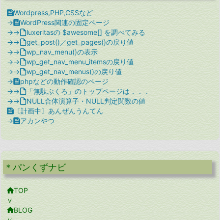

Wordpress,PHP,CSSなど
→

WordPress関連の固定ページ
→→

luxeritasの $awesome[] を調べてみる
→→

get_post()／get_pages()の戻り値
→→

wp_nav_menu()の表示
→→

wp_get_nav_menu_itemsの戻り値
→→

wp_get_nav_menus()の戻り値
→

phpなどの動作確認のページ
→→

「無駄ぶくろ」のトップページは．．．
→→

NULL合体演算子・NULL判定関数の値

〔計画中〕あんぜんうんてん
→

アカンやつ
＊パンくずナビ

TOP
∨

BLOG
∨