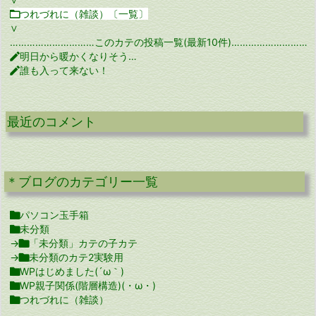

つれづれに（雑談）〔一覧〕
∨
…………………………このカテの投稿一覧(最新10件)…………………………

明日から暖かくなりそう…

誰も入って来ない！
最近のコメント
＊ブログのカテゴリー一覧

パソコン玉手箱

未分類
→

「未分類」カテの子カテ
→

未分類のカテ2実験用

WPはじめました(´ω｀)

WP親子関係(階層構造)(・ω・)

つれづれに（雑談）