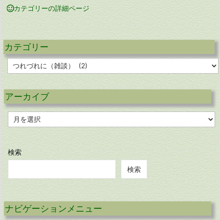

カテゴリーの詳細ページ
カテゴリー
カ
テ
ゴ
リ
アーカイブ
ー
ア
ー
カ
イ
ブ
検索
検索
ナビゲーションメニュー