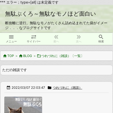
*** エラー；type=[all] は未定義です
無駄ぶくろ～無駄なモノほど面白い
断捨離に逆行。無駄なモノがたくさん詰め込まれてた袋がイメー
ジ．．．なブログサイトです





メニュー
サイドバー
前へ
次へ
検索

TOP
＞

BLOG
＞

つれづれに（雑談）〔一覧〕
ただの雑談です

2022/03/07 22:03:47

つれづれに（雑談）