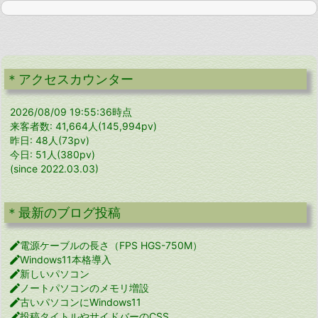
＊アクセスカウンター
2026/08/09 19:55:36時点
来客者数: 41,664人(145,994pv)
昨日: 48人(73pv)
今日: 51人(380pv)
(since 2022.03.03)
＊最新のブログ投稿

電源ケーブルの長さ（FPS HGS-750M）

Windows11本格導入

新しいパソコン

ノートパソコンのメモリ増設

古いパソコンにWindows11

投稿タイトルやサイドバーのCSS