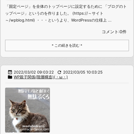
「固定ページ」を全体のトップページに設定するために 「ブログのト
ップページ」というのを作りました。 (https://～サイト
～/wpblog.html) ・・・というより、WordPressの仕様上 ...
コメント:0件
＊この続きを読む＊

2022/03/02 09:03:22

2022/03/05 10:03:25

WP親子関係(階層構造)(・ω・)