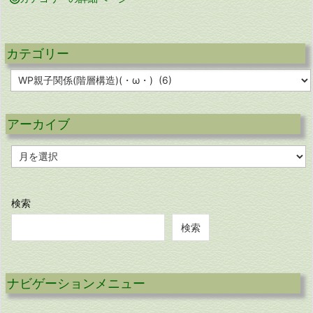
カテゴリー
カ
テ
ゴ
リ
アーカイブ
ー
ア
ー
カ
イ
ブ
検索
検索
ナビゲーションメニュー