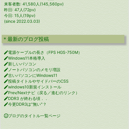
来客者数: 41,580人(145,560pv)
昨日: 47人(72pv)
今日: 15人(19pv)
(since 2022.03.03)
＊最新のブログ投稿

電源ケーブルの長さ（FPS HGS-750M）

Windows11本格導入

新しいパソコン

ノートパソコンのメモリ増設

古いパソコンにWindows11

投稿タイトルやサイドバーのCSS

windows10新規インストール

Prev/Nextナビ（戻る／進むのリンク）

DDR3 が終わる頃．．

今更DDR3は"無い"？

ブログのタイトル一覧ページ