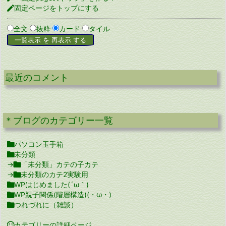

固定ページをトップにする
全文
抜粋
カード
タイル
最近のコメント
＊ブログのカテゴリー一覧

パソコン玉手箱

未分類
→

「未分類」カテの子カテ
→

未分類のカテ2実験用

WPはじめました(´ω｀)

WP親子関係(階層構造)(・ω・)

つれづれに（雑談）

カテゴリーの詳細ページ