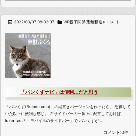

2022/03/07 08:03:07

WP親子関係(階層構造)(・ω・)
「パンくずナビ」は便利…だと思う
「パンくず(Breadcramb)」の縦置きバージョンを作ったら、 想像して
いた以上に便利な感じ。 右サイドバーの一番上に配置しておけば、
luxeritas の「モバイルのサイドバー」で パンくずが ...
コメント:0件