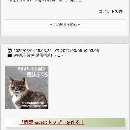
「https://～サイト名～/level1.html」 みた ...
コメント:0件
＊この続きを読む＊

2022/03/04 16:03:29

2022/03/05 10:03:05

WP親子関係(階層構造)(・ω・)
「固定pageのトップ」を作る！