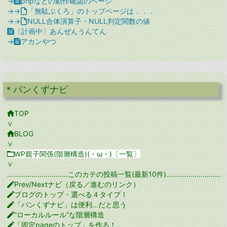
→

phpなどの動作確認のページ
→→

「無駄ぶくろ」のトップページは．．．
→→

NULL合体演算子・NULL判定関数の値

〔計画中〕あんぜんうんてん
→

アカンやつ
＊パンくずナビ

TOP
∨

BLOG
∨

WP親子関係(階層構造)(・ω・)〔一覧〕
∨
…………………………このカテの投稿一覧(最新10件)…………………………

Prev/Nextナビ（戻る／進むのリンク）

ブログのトップ・選べる４タイプ！

「パンくずナビ」は便利...だと思う

”ローカルルール”な階層構造

「固定pageのトップ」を作る！