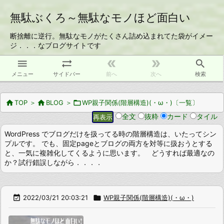
無駄ぶくろ～無駄なモノほど面白い
断捨離に逆行。無駄なモノがたくさん詰め込まれてた袋がイメー
ジ．．．なブログサイトです





メニュー
サイドバー
前へ
次へ
検索

TOP
＞

BLOG
＞

WP親子関係(階層構造)(・ω・)〔一覧〕
全文
抜粋
カード
タイル
WordPress でブログだけを扱ってる時の階層構造は、いたってシン
プルです。 でも、固定pageとブログの両方を対等に扱おうとする
と、一気に複雑化してくるように思います。 どうすれば最適なの
か？試行錯誤しながら．．．．

2022/03/21 20:03:21

WP親子関係(階層構造)(・ω・)