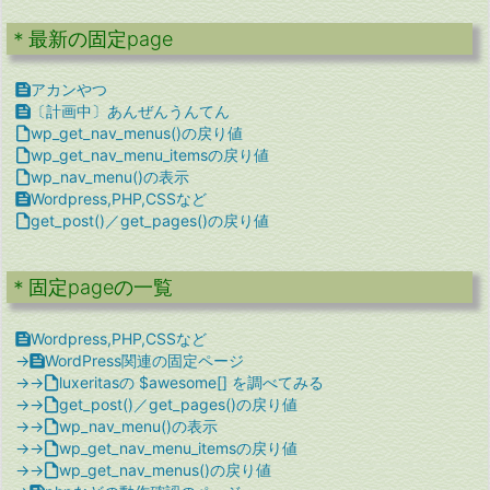
＊最新の固定page

アカンやつ

〔計画中〕あんぜんうんてん

wp_get_nav_menus()の戻り値

wp_get_nav_menu_itemsの戻り値

wp_nav_menu()の表示

Wordpress,PHP,CSSなど

get_post()／get_pages()の戻り値
＊固定pageの一覧

Wordpress,PHP,CSSなど
→

WordPress関連の固定ページ
→→

luxeritasの $awesome[] を調べてみる
→→

get_post()／get_pages()の戻り値
→→

wp_nav_menu()の表示
→→

wp_get_nav_menu_itemsの戻り値
→→

wp_get_nav_menus()の戻り値