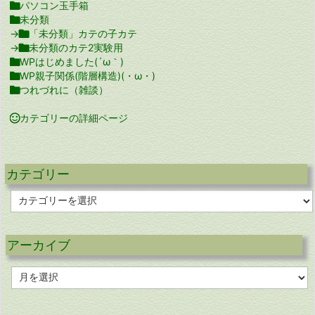

パソコン玉手箱

未分類
→

「未分類」カテの子カテ
→

未分類のカテ2実験用

WPはじめました(´ω｀)

WP親子関係(階層構造)(・ω・)

つれづれに（雑談）

カテゴリーの詳細ページ
カテゴリー
カ
テ
ゴ
リ
アーカイブ
ー
ア
ー
カ
イ