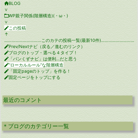

BLOG
∨

WP親子関係(階層構造)(・ω・)
∨

この投稿
↑
…………………………このカテの投稿一覧(最新10件)…………………………

Prev/Nextナビ（戻る／進むのリンク）

ブログのトップ・選べる４タイプ！

「パンくずナビ」は便利...だと思う

”ローカルルール”な階層構造

「固定pageのトップ」を作る！

固定ページをトップにする
最近のコメント
＊ブログのカテゴリー一覧