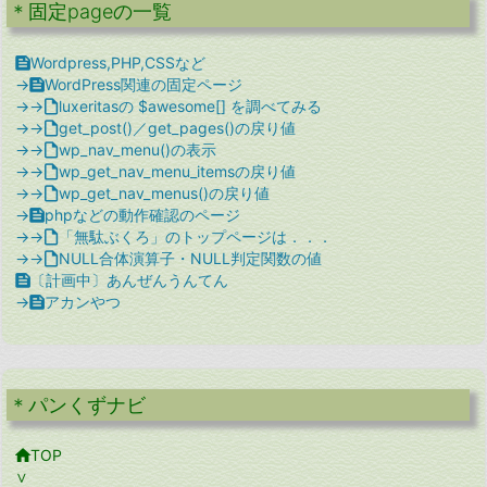
＊固定pageの一覧

Wordpress,PHP,CSSなど
→

WordPress関連の固定ページ
→→

luxeritasの $awesome[] を調べてみる
→→

get_post()／get_pages()の戻り値
→→

wp_nav_menu()の表示
→→

wp_get_nav_menu_itemsの戻り値
→→

wp_get_nav_menus()の戻り値
→

phpなどの動作確認のページ
→→

「無駄ぶくろ」のトップページは．．．
→→

NULL合体演算子・NULL判定関数の値

〔計画中〕あんぜんうんてん
→

アカンやつ
＊パンくずナビ

TOP
∨