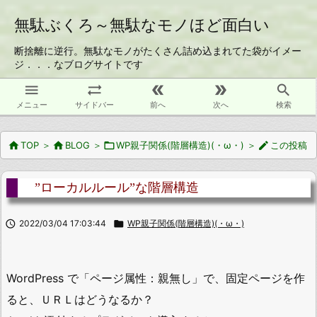
無駄ぶくろ～無駄なモノほど面白い
断捨離に逆行。無駄なモノがたくさん詰め込まれてた袋がイメー
ジ．．．なブログサイトです





メニュー
サイドバー
前へ
次へ
検索

TOP
＞

BLOG
＞

WP親子関係(階層構造)(・ω・)
＞

この投稿
”ローカルルール”な階層構造

2022/03/04 17:03:44

WP親子関係(階層構造)(・ω・)
WordPress で「ページ属性：親無し」で、固定ページを作
ると、ＵＲＬはどうなるか？