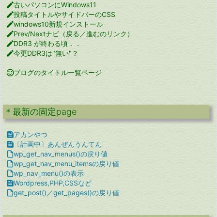

古いパソコンにWindows11

投稿タイトルやサイドバーのCSS

windows10新規インストール

Prev/Nextナビ（戻る／進むのリンク）

DDR3 が終わる頃．．

今更DDR3は"無い"？

ブログのタイトル一覧ページ
＊最新の固定page

アカンやつ

〔計画中〕あんぜんうんてん

wp_get_nav_menus()の戻り値

wp_get_nav_menu_itemsの戻り値

wp_nav_menu()の表示

Wordpress,PHP,CSSなど

get_post()／get_pages()の戻り値